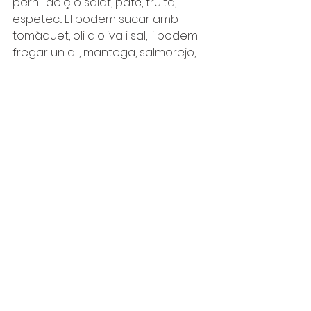
pernil dolç o salat, paté, truita, 
espetec... El podem sucar amb 
tomàquet, oli d'oliva i sal, li podem 
fregar un all, mantega, salmorejo, 
maionesa o sense res. 
L'entrepà ens acompanya al cole, 
a la feina o al futbol, a la platja o a 
la muntanya. Ens el preparem fred 
o calent, planxat o amb pa de 
motlle. 
El pa ens fa la vida més fàcil. 
OMPLIM-LO DE FELICITAT!!!
Comentaris