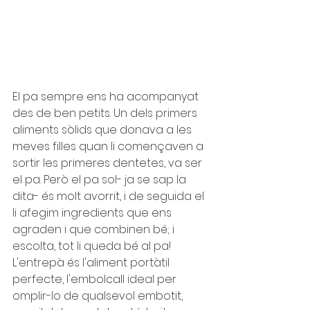
El pa sempre ens ha acompanyat 
des de ben petits. Un dels primers 
aliments sòlids que donava a les 
meves filles quan li començaven a  
sortir les primeres dentetes, va ser 
el pa. Però el pa sol- ja se sap la 
dita- és molt avorrit, i de seguida el 
li afegim ingredients que ens 
agraden i que combinen bé; i 
escolta, tot li queda bé al pa! 
L'entrepà és l'aliment portàtil 
perfecte, l'embolcall ideal per 
omplir-lo de qualsevol embotit, 