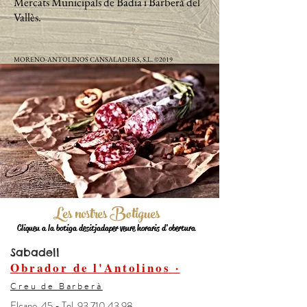
Mercats Municipals de Badia i Barberà del
Vallès.
MORENO-ANTOLINOS CANSALADERS, S.L. ©2019
Les nostres Botigues
Cliqueu a la botiga desitjada per veure horaris d'obertura
Sabadell
Obrador de l'Antolinos ·
Creu de Barberà
Elcano, 45 - Tel.
93 710 43 98