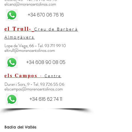
elcano@morenoantolinos.com
+34 670 06 76 16
el Trull·
Creu de Barberà
Almogàvers
Lope de Vega, 66 - Tel.
93 711 99 10
eltrull@morenoantolinos.com
+34 608 90 08 05
els Campos
·
Centre
Duran i Sors, 9 - Tel. 93 726 55 06
elscampos@morenoantolinos.com
+34 616 62 74 11
Badia del Vallès