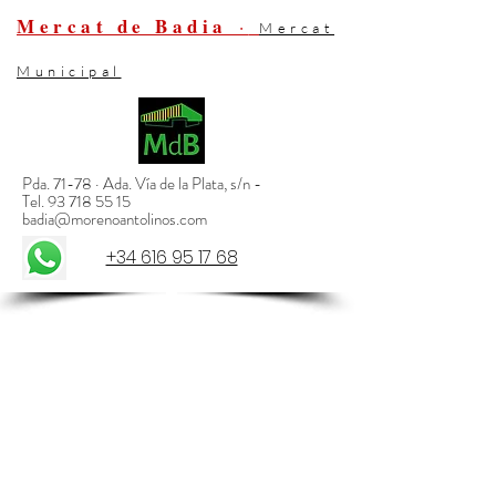
Mercat de Badia
·
Mercat
Municipal
Pda. 71-7
8 · Ada. Vía de la Plata, s/n -
Tel.
93 718 55 15
badia@morenoantolinos.com
+34 616 95 17 68
Barberà del Vallès
Mercat 11 de setembre
·
Mercat Municipal