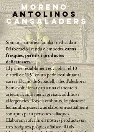
morenO
antolinos
CANSALADERS
Som una empresa familiar dedicada a
l'elaboració i venda d'embotits,
carns
fresques, pernils i productes
delicatessen.
El primer establiment es va obrir el 10
d'abril de 1951 en un petit local situat al
carrer Elcano de Sabadell, i des d'aleshores
hem evolucionat cap a una elaboració
artesanal, amb menys greixos, additius i
al·lergències. Tots els embotits, les picades i
les hamburgueses que elaborem actualment
son aptes per a persones celíaques.
Elaborem i oferim els nostres productes en
tres botiguess pròpies a Sabadell i als